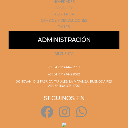
NOVEDADES
CONTACTO
ASISTENCIA
CAMBIOS Y DEVOLUCIONES
TALLES
ADMINISTRACIÓN
MI CUENTA
+0054 (011) 4442 2757
+0054 (011) 4442 8592
DONOVAN 1042 FÁBRICA, TAPIALES, LA MATANZA, BUENOS AIRES,
ARGENTINA (CP: 1770)
SEGUINOS EN