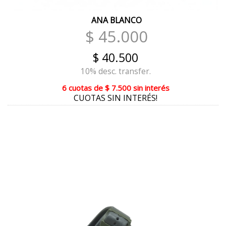
MARRÓN REPTIL
ANA BLANCO
LIMA
$ 45.000
NUDE
$ 40.500
NARANJA
10% desc. transfer.
GRINGO DUBAI
6 cuotas
de
$ 7.500
sin interés
CUOTAS SIN INTERÉS!
NEGRO CROCCO
BORDO
TERRA VISÓN
VERDE OSCURO
LADRILLO
HUESO