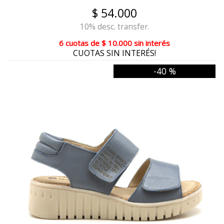
$ 54.000
STONE
10% desc. transfer.
NEGRO/MAÍZ
6 cuotas
de
$ 10.000
sin interés
CUOTAS SIN INTERÉS!
MIEL
-40 %
OXIDO MARRÓN
LUPI/SUELA/MARRÓN
MUSGO/NEGRO/NEVADO VERDE
AZUL/NEGRO/MARRÓN
RANCHO CUOIO
ANTILOPE/NATURAL/ARENA
BORDO/CHOCO/NEGRO
SUELA/NEGRO/ARENA