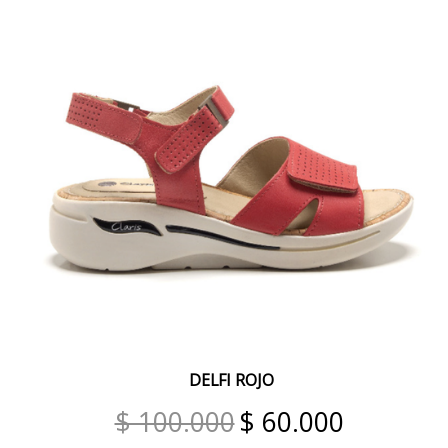
VISON ORO
ANTILOPE
CHOCO VISON
SUELA BRONCE
MARRON COBRE
NUEZ
GUINDA
BIKER
MERINO
CHOCO COMBINADO SUELA
DELFI ROJO
PANNA
$ 100.000
$ 60.000
TUCSON