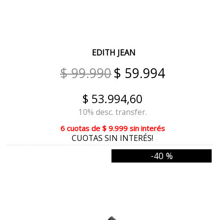
CIPRIA
NEGRO/ANTILOPE
EDITH JEAN
NUDE/MARFIL/BLANCO
$ 99.990
$ 59.994
PELTRE/PLATA/ROSE
CURRY/CHOCO
$ 53.994,60
10% desc. transfer.
RAYA GRIS
6 cuotas
de
$ 9.999
sin interés
AVESTRUZ BEIGE
CUOTAS SIN INTERÉS!
AVESTRUZ SUELA
-40 %
IGUANA BRONCE
RAYADO
RAYA BLANCA