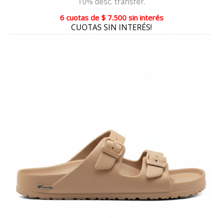
10% desc. transfer.
PELTRE COMBINADO
6 cuotas
de
$ 7.500
sin interés
CUOTAS SIN INTERÉS!
HEBANO COMBINADO
CHAROL NEGRO
PLATA METALIZADO
COBRE METALIZADO
CHOCOLATE COMBINADO
VISÓN COMBINADO
CHAROL NEGRO COMBINADO
NEGRO COMBINADO CHOCOLATE
PASIÓN COMBINADO
CHOCOLATE