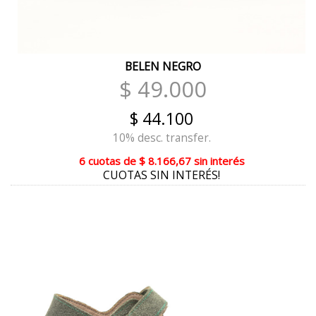
TIZA BEIGE MAIZ
VISON
BELEN NEGRO
AZUL
$ 49.000
CAMEL NARANJA
$ 44.100
CAMEL TIZA
10% desc. transfer.
6 cuotas
de
$ 8.166,67
sin interés
CORAL NARANJA
CUOTAS SIN INTERÉS!
NUDE ROSE
NUDE
PELTRE PLATA ORO
TIZA PLATA
METALIZADO PELTRE