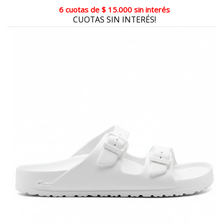
6 cuotas
de
$ 15.000
sin interés
CAOBA
CUOTAS SIN INTERÉS!
MIEL COMBINADO
REPTIL CON MIEL
FUCSIA COMBINADO
MANILA COMBINADO
ROSA COMBINADO
PLATINO
ORO COMBINADO
DORADO
NATURAL METALIZADO
BEIGE