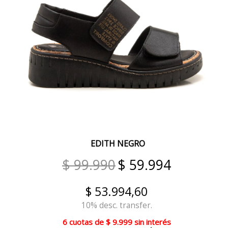
OXIDO/BRONCE
OCRE
NEVADO
CUOIO/PLATINO
NEGRO/SIROCCO NEGRO
PLATINO
TOSTADO
EDITH NEGRO
SAVIA
$ 99.990
$ 59.994
LIMÓN
$ 53.994,60
DURAZNO
10% desc. transfer.
METAL
6 cuotas
de
$ 9.999
sin interés