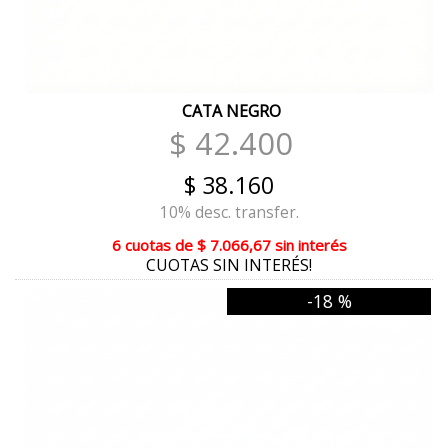
GAMAS PELTRE
ROJO COMBINADO
CATA NEGRO
MAIZ COMBINADO
$ 42.400
REPTIL BITONO
$ 38.160
METAL ROSÉ
10% desc. transfer.
METAL PLATA
6 cuotas
de
$ 7.066,67
sin interés
CUOTAS SIN INTERÉS!
BLANCO/AZUL
-18 %
MADERA
MAIZ
TAUPE
NEVADO MILITAR