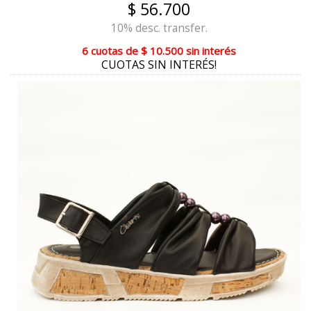
$ 56.700
BORDO CHARRUGA
10% desc. transfer.
6 cuotas
de
$ 10.500
sin interés
PELTRE
CUOTAS SIN INTERÉS!
ACERO OXIDADO
CHAROL AZUL
CAMEL / NARANJA / MAIZ
CORAL CAMEL MAIZ
CUOIO
MAIZ
NUDE TIZA VISON
PELTRE PLATA
REPTIL NEGRO