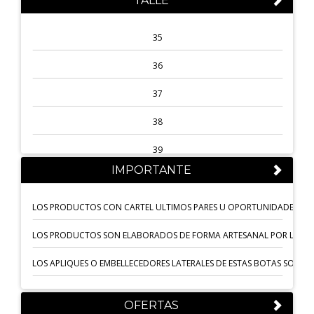
TALLE
MARRÓN TABACO
ZUECOS 25/26
TERRA SUELA
35
ZUECOS ANTERIORES
MANILA
36
TAUPE
37
VERDE
38
SUELA
39
IMPORTANTE
GRIS
40
MARRÓN TABASCO
41
LOS PRODUCTOS CON CARTEL ULTIMOS PARES U OPORTUNIDADES NO 
ROJO PASIÓN
1
LOS PRODUCTOS SON ELABORADOS DE FORMA ARTESANAL POR LO QUE 
MARRÓN NAIROBI
S-90 CM
LOS APLIQUES O EMBELLECEDORES LATERALES DE ESTAS BOTAS SON AR
PETROLEO
M- 97CM
OFERTAS