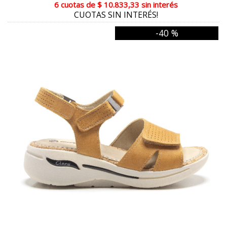
6 cuotas
de
$ 10.833,33
sin interés
CUOTAS SIN INTERÉS!
NEGRO ROBLE
-40 %
CARAMELO
JEAN VERDE
GRIS CUADRILLE
PRINT CURRY
SUELA LADRILLO
GAMAS MARRON
VISON MULTICOLOR
PLATINO
REPTIL FLOR
GLITTER ROSE