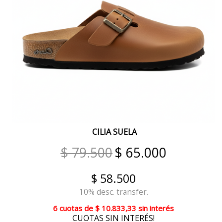
BEIGE ORO
MILITAR SUELA
ROJO NEGRO REP´TIL
ORO
PLOMO
IGUANA BORDO
CILIA SUELA
GAMAS METAL
$ 79.500
$ 65.000
DIESEL CUOIO
SOLAR
$ 58.500
10% desc. transfer.
LILA
6 cuotas
de
$ 10.833,33
sin interés
MAIZ
CUOTAS SIN INTERÉS!