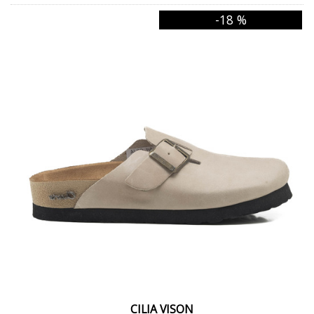
VERDE
-18 %
DIESEL BEIGE
BRONCE
MANTECA COMBINADO
TIZA COMBINADO
CROMO BLANCO
NEGRO NUDE
NEGRO BLANCO
AQUA
BORDO
NEVADO BRONCE
CILIA VISON