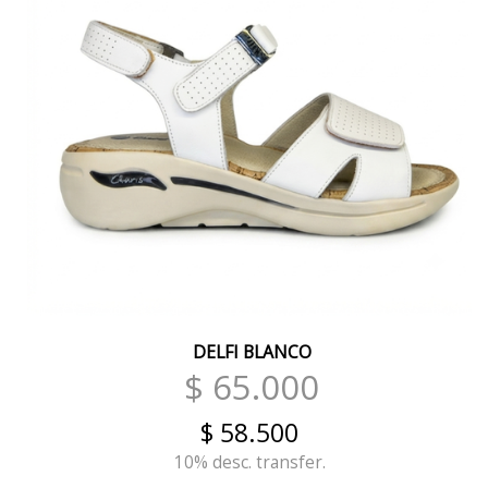
TRANSPARENTE
NEGRO PELTRE
ROBLE
UVA
BORDO BRONCE
MILITAR CUOIO
WHISKY
CURRY
DELFI BLANCO
$ 65.000
DIOR
$ 58.500
NEGRO CARAMELO
10% desc. transfer.
NEGRO UVA