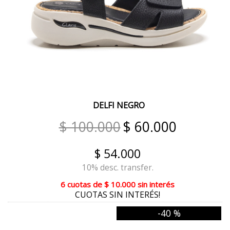
LEÑO
GAMAS MARRON BRONCE
GAMAS OXIDO BRONCE
GAMAS MULTI
NEGRO ESCOCES
DELFI NEGRO
BORDO ESCOCÉS
$ 100.000
$ 60.000
LUPI
$ 54.000
TIERRA
10% desc. transfer.
BLANCO FUCSIA
6 cuotas
de
$ 10.000
sin interés
BLANCO ORO
CUOTAS SIN INTERÉS!
-40 %
NEGRO PELTRE