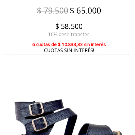
REPTIL ROJO
$ 79.500
$ 65.000
BLANCO/NUDE
$ 58.500
NEGRO PLATA
10% desc. transfer.
MANTECA
6 cuotas
de
$ 10.833,33
sin interés
CUOTAS SIN INTERÉS!
DIESEL VISON
GAMAS SUELA
CUOIO TERRA
CUOIO REPTIL
MAIZ REPTIL
CUOIO REPTIL ORO
BLANCO REPTIL