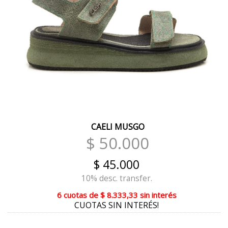
CREMA
VERDE
VISON REPTIL BITONO
CUOIO REPTIL BITONO
ANIMAL PRINT SUELA
ANIMAL PRINT TIZA
CAELI MUSGO
PASIÓN BORDO
$ 50.000
CHAROL BORDÓ
$ 45.000
METAL ROSE
10% desc. transfer.
NUBULA PELTRE
6 cuotas
de
$ 8.333,33
sin interés
CUOTAS SIN INTERÉS!
GRIS REPTIL