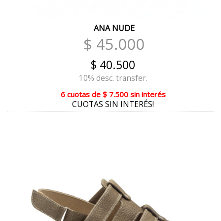
MERLOT
ANA NUDE
VISÓN
$ 45.000
MAMBA COMBINADO
$ 40.500
NILO
10% desc. transfer.
VIETNAM
6 cuotas
de
$ 7.500
sin interés
CUOTAS SIN INTERÉS!
BIKER
CELESTE
NEGRO CHAROL
MULTIFLORAL
ORO
AMARILLO