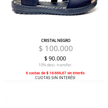
VERDE REPTIL
BEIGE ROSE
TIZA PLATINO
TIZA PELTRE
CUOIO CLARO
CRISTAL NEGRO
$ 100.000
PRINT BEIGE
$ 90.000
LAVANDA
10% desc. transfer.
ROSA
6 cuotas
de
$ 16.666,67
sin interés
CUOTAS SIN INTERÉS!
PRINT ROJO
BLANCO COMBINADO
ROJO AMARILLO
VERDE CAMUFLADO