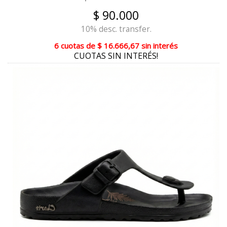
ROJO GUINDA
$ 90.000
GLITTER PLATA
10% desc. transfer.
SUELA
6 cuotas
de
$ 16.666,67
sin interés
CUOTAS SIN INTERÉS!
MERINO
ANIMAL PRINT VERDE
ROSA DIOR
BLANCO/PLATA
MARRON OSCURO
FUCSIA
CANELA
MARFIL REPTIL
PELTRE GRIS METAL