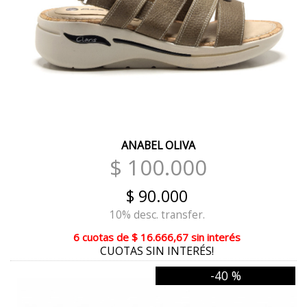
PASTEL
HIELO
ROCA
PASIÓN BRONCE
ACERO
ANABEL OLIVA
BRONCE
$ 100.000
TEXAS BRICK
$ 90.000
PLATA COMBINADO
10% desc. transfer.
NEGRO CON LEOPARDO
6 cuotas
de
$ 16.666,67
sin interés
CUOTAS SIN INTERÉS!
BRICK
-40 %
TERRA COMBINADO