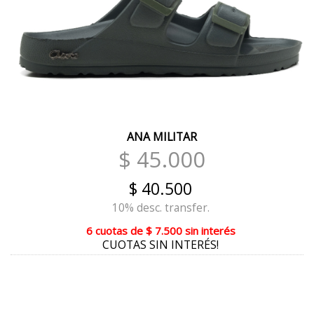
ESMERALDA
GAMUZÓN AZUL
GAMUZÓN PIEDRA
GAMUZÓN MAÍZ
DUBAI
ANA MILITAR
COLONIAL
$ 45.000
MULTICOLOR
$ 40.500
SALMON
10% desc. transfer.
TIZA
6 cuotas
de
$ 7.500
sin interés
CUOTAS SIN INTERÉS!
BLACO CON PLATA
CHITA BEIGE
MAÍZ