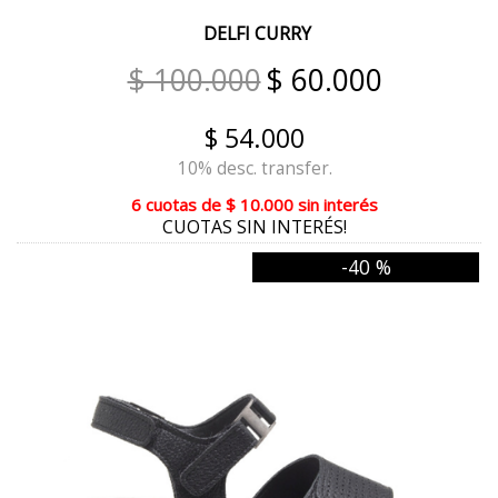
TURQUESA
DELFI CURRY
MANZANA
$ 100.000
$ 60.000
AMAS TIZA
$ 54.000
TROPICAL
10% desc. transfer.
FLORAL
6 cuotas
de
$ 10.000
sin interés
CUOTAS SIN INTERÉS!
GAMAS BEIGE
-40 %
GAMAS NEGRO
GAMAS HIELO
PASIÓN DUBAI
MARRON LUPI
NUEZ