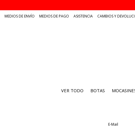
MEDIOS DE ENVÍO
MEDIOS DE PAGO
ASISTENCIA
CAMBIOS Y DEVOLUC
VER TODO
BOTAS
MOCASINE
E-Mail