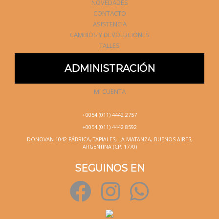
NOVEDADES
CONTACTO
ASISTENCIA
CAMBIOS Y DEVOLUCIONES
TALLES
ADMINISTRACIÓN
MI CUENTA
+0054 (011) 4442 2757
+0054 (011) 4442 8592
DONOVAN 1042 FÁBRICA, TAPIALES, LA MATANZA, BUENOS AIRES,
ARGENTINA (CP: 1770)
SEGUINOS EN