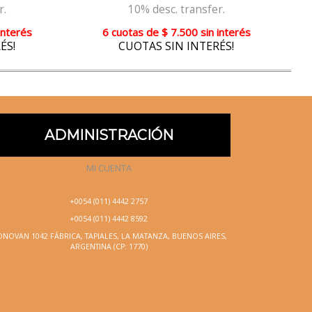
r.
10% desc. transfer.
interés
6 cuotas
de
$ 7.500
sin interés
ÉS!
CUOTAS SIN INTERÉS!
ADMINISTRACIÓN
MI CUENTA
+0054 (011) 4442 2757
+0054 (011) 4442 8592
NOVAN 1042 FÁBRICA, TAPIALES, LA MATANZA, BUENOS AIRES,
ARGENTINA (CP: 1770)