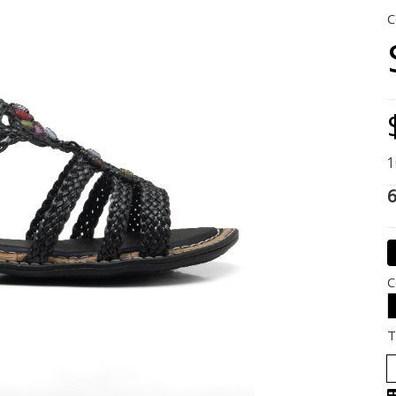
C
1
6
C
T