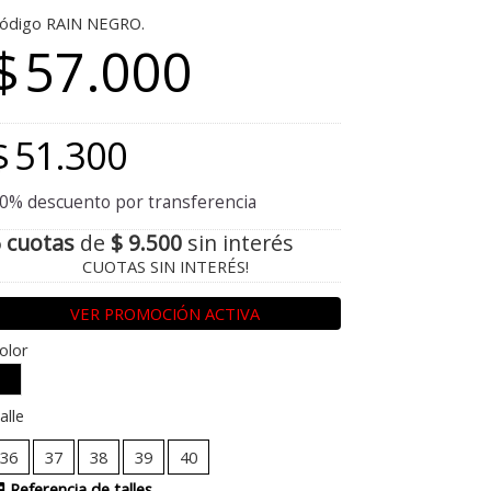
ódigo RAIN NEGRO.
$
57.000
$
51.300
0% descuento por transferencia
 cuotas
de
$ 9.500
sin interés
CUOTAS SIN INTERÉS!
VER PROMOCIÓN ACTIVA
olor
alle
36
37
38
39
40
Referencia de talles