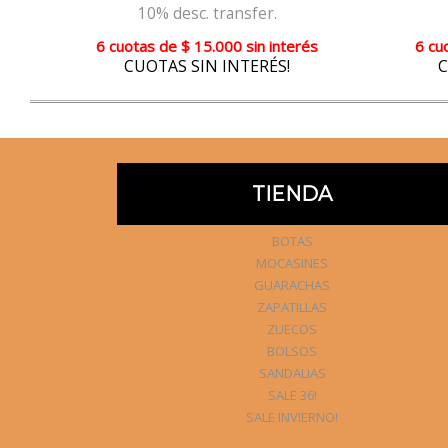
10% desc. transfer.
6 cuotas
de
$ 15.000
sin interés
6 cu
és
CUOTAS SIN INTERÉS!
C
TIENDA
BOTAS
MOCASINES
GUARACHAS
ZAPATILLAS
ZUECOS
BOLSOS
SANDALIAS
SALE 36!
SALE INVIERNO!