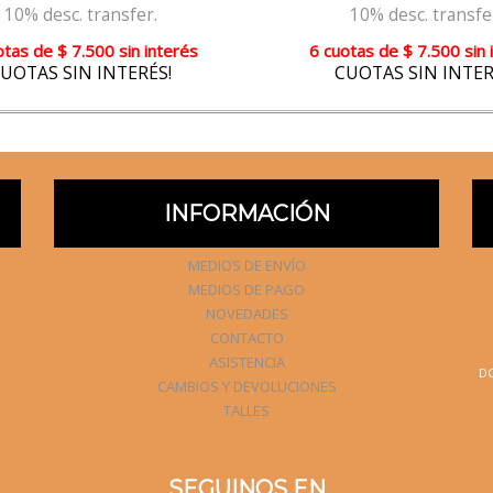
10% desc. transfer.
10% desc. transfe
otas
de
$ 7.500
sin interés
6 cuotas
de
$ 7.500
sin 
UOTAS SIN INTERÉS!
CUOTAS SIN INTER
INFORMACIÓN
MEDIOS DE ENVÍO
MEDIOS DE PAGO
NOVEDADES
CONTACTO
ASISTENCIA
DO
CAMBIOS Y DEVOLUCIONES
TALLES
SEGUINOS EN