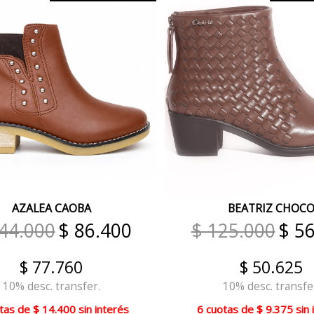
AZALEA CAOBA
BEATRIZ CHOC
44.000
$ 86.400
$ 125.000
$ 5
$ 77.760
$ 50.625
10% desc. transfer.
10% desc. transfe
tas
de
$ 14.400
sin interés
6 cuotas
de
$ 9.375
sin 