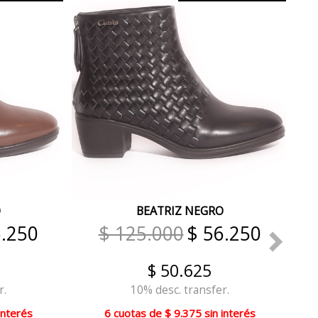
O
BEATRIZ NEGRO
6.250
$ 125.000
$ 56.250
$ 50.625
r.
10% desc. transfer.
interés
6 cuotas
de
$ 9.375
sin interés