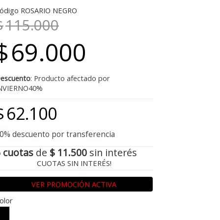
ódigo ROSARIO NEGRO
$
115.000
$
69.000
escuento
: Producto afectado por
NVIERNO40%
$
62.100
0% descuento por transferencia
 cuotas
de
$ 11.500
sin interés
CUOTAS SIN INTERÉS!
VER PROMOCIÓN ACTIVA
olor