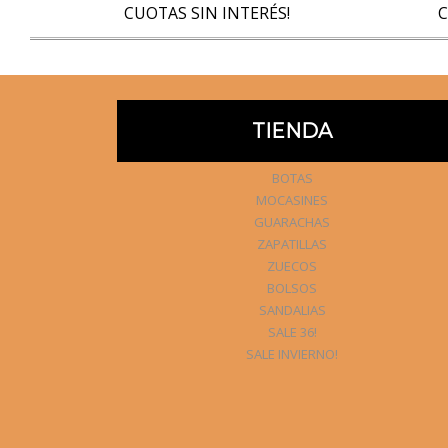
CUOTAS SIN INTERÉS!
C
TIENDA
BOTAS
MOCASINES
GUARACHAS
ZAPATILLAS
ZUECOS
BOLSOS
SANDALIAS
SALE 36!
SALE INVIERNO!