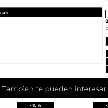
T
talle
C
También te pueden interesar
-40 %
-