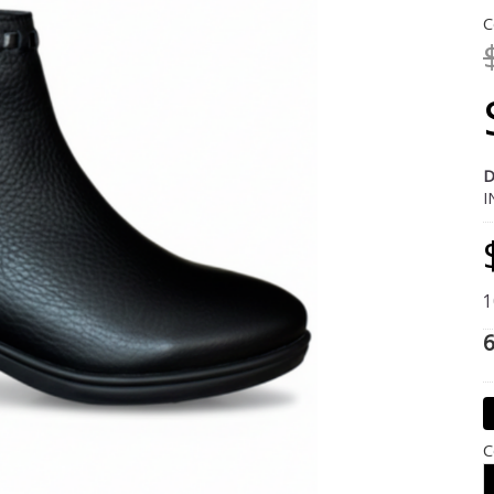
C
D
I
1
6
C