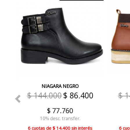
NIAGARA NEGRO
0
$ 144.000
$ 86.400
$ 1
$ 77.760
10% desc. transfer.
s
6 cuotas
de
$ 14.400
sin interés
6 cuo