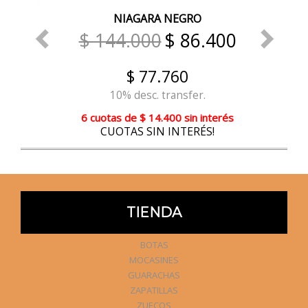
NIAGARA NEGRO
$ 144.000
$ 86.400
$ 77.760
10% desc. transfer.
6 cuotas
de
$ 14.400
sin interés
CUOTAS SIN INTERÉS!
TIENDA
BOTAS
MOCASINES
GUARACHAS
ZAPATILLAS
ZUECOS