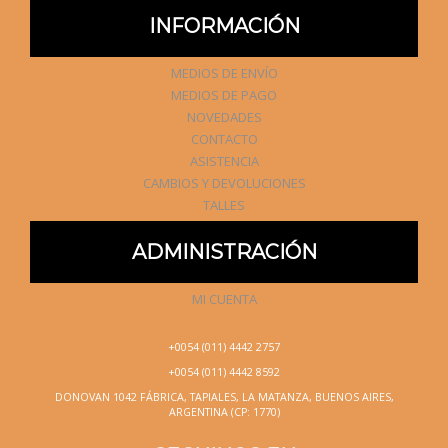
INFORMACIÓN
MEDIOS DE ENVÍO
MEDIOS DE PAGO
NOVEDADES
CONTACTO
ASISTENCIA
CAMBIOS Y DEVOLUCIONES
TALLES
ADMINISTRACIÓN
MI CUENTA
+0054 (011) 4442 2757
+0054 (011) 4442 8592
DONOVAN 1042 FÁBRICA, TAPIALES, LA MATANZA, BUENOS AIRES,
ARGENTINA (CP: 1770)