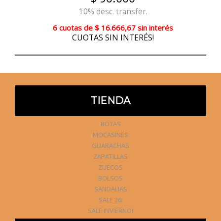
10% desc. transfer.
6 cuotas
de
$ 16.666,67
sin interés
CUOTAS SIN INTERÉS!
TIENDA
BOTAS
MOCASINES
GUARACHAS
ZAPATILLAS
ZUECOS
BOLSOS
SANDALIAS
SALE 36!
SALE INVIERNO!